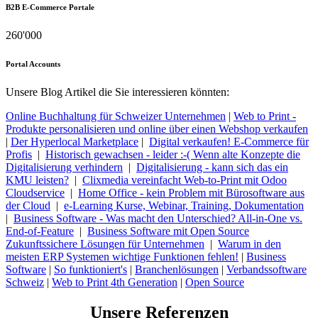
B2B E-Commerce Portale
260'000
Portal Accounts
Unsere Blog Artikel die Sie interessieren könnten:
Online Buchhaltung für Schweizer Unternehmen
|
Web to Print -
Produkte personalisieren und online über einen Webshop verkaufen
|
Der Hyperlocal Marketplace
|
Digital verkaufen! E-Commerce für
Profis
|
Historisch gewachsen - leider :-( Wenn alte Konzepte die
Digitalisierung verhindern
|
Digitalisierung - kann sich das ein
KMU leisten?
|
Clixmedia vereinfacht Web-to-Print mit Odoo
Cloudservice
|
Home Office - kein Problem mit Bürosoftware aus
der Cloud
|
e-Learning Kurse, Webinar, Training, Dokumentation
|
Business Software - Was macht den Unterschied? All-in-One vs.
End-of-Feature
|
Business Software mit Open Source
Zukunftssichere Lösungen für Unternehmen
|
Warum in den
meisten ERP Systemen wichtige Funktionen fehlen!
|
Business
Software
|
So funktioniert's
|
Branchenlösungen
|
Verbandssoftware
Schweiz
|
Web to Print 4th Generation
|
Open Source
Unsere Referenzen