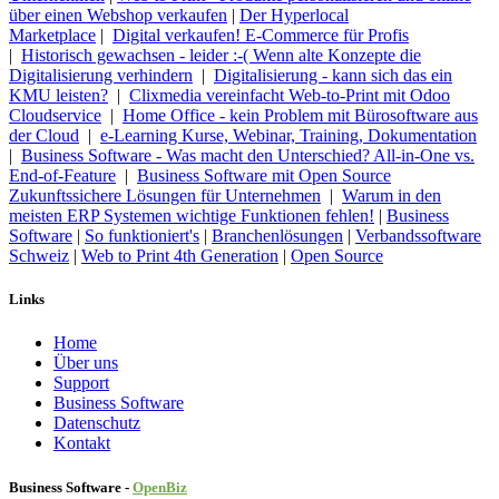
über einen Webshop verkaufen
|
Der Hyperlocal
Marketplace
|
Digital verkaufen! E-Commerce für Profis
|
Historisch gewachsen - leider :-( Wenn alte Konzepte die
Digitalisierung verhindern
|
Digitalisierung - kann sich das ein
KMU leisten?
|
Clixmedia vereinfacht Web-to-Print mit Odoo
Cloudservice
|
Home Office - kein Problem mit Bürosoftware aus
der Cloud
|
e-Learning Kurse, Webinar, Training, Dokumentation
|
Business Software - Was macht den Unterschied? All-in-One vs.
End-of-Feature
|
Business Software mit Open Source
Zukunftssichere Lösungen für Unternehmen
|
Warum in den
meisten ERP Systemen wichtige Funktionen fehlen!
|
Business
Software
|
So funktioniert's
|
Branchenlösungen
|
Verbandssoftware
Schweiz
|
Web to Print 4th Generation
|
Open Source
Links
Home
Über uns
Sup​port
Business Software
Datenschutz
Kontakt
Business Software -
Ope
nBiz