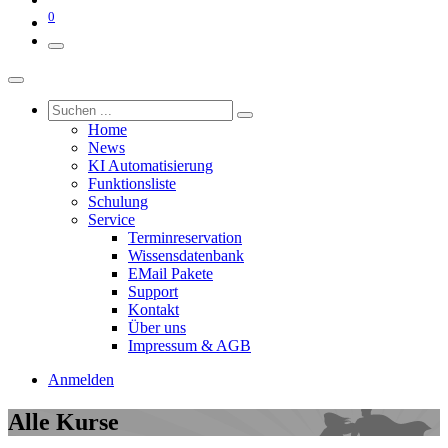
0
Home
News
KI Automatisierung
Funktionsliste
Schulung
Service
Terminreservation
Wissensdatenbank
EMail Pakete
Support
Kontakt
Über uns
Impressum & AGB
Anmelden
Alle Kurse