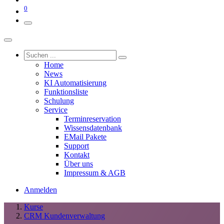
0
Home
News
KI Automatisierung
Funktionsliste
Schulung
Service
Terminreservation
Wissensdatenbank
EMail Pakete
Support
Kontakt
Über uns
Impressum & AGB
Anmelden
Kurse
CRM Kundenverwaltung