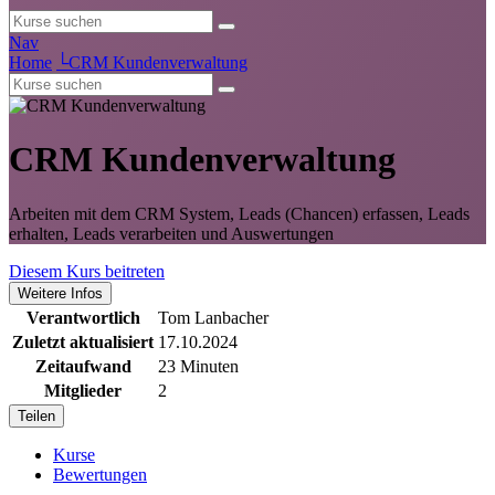
Nav
Home
└
CRM Kundenverwaltung
CRM Kundenverwaltung
Arbeiten mit dem CRM System, Leads (Chancen) erfassen, Leads
erhalten, Leads verarbeiten und Auswertungen
Diesem Kurs beitreten
Weitere Infos
Verantwortlich
Tom Lanbacher
Zuletzt aktualisiert
17.10.2024
Zeitaufwand
23 Minuten
Mitglieder
2
Teilen
Kurse
Bewertungen