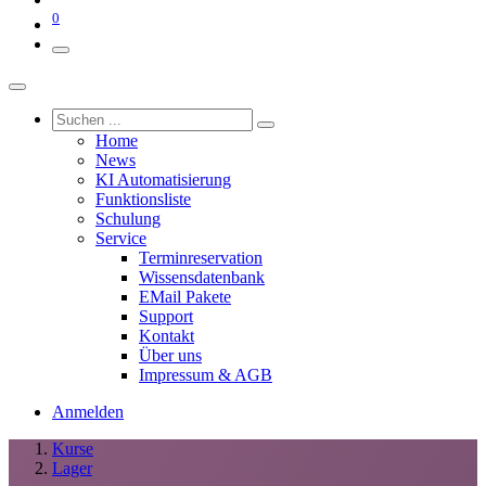
0
Home
News
KI Automatisierung
Funktionsliste
Schulung
Service
Terminreservation
Wissensdatenbank
EMail Pakete
Support
Kontakt
Über uns
Impressum & AGB
Anmelden
Kurse
Lager