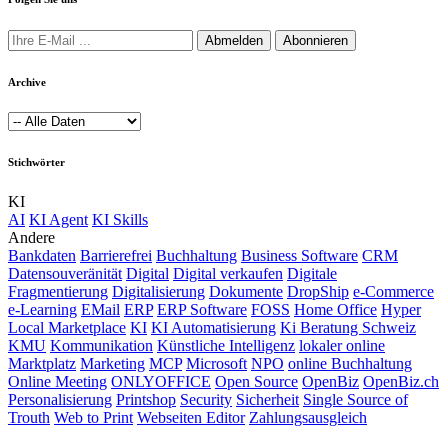
Abmelden
Abonnieren
Archive
Stichwörter
KI
AI
KI Agent
KI Skills
Andere
Bankdaten
Barrierefrei
Buchhaltung
Business Software
CRM
Datensouveränität
Digital
Digital verkaufen
Digitale
Fragmentierung
Digitalisierung
Dokumente
DropShip
e-Commerce
e-Learning
EMail
ERP
ERP Software
FOSS
Home Office
Hyper
Local Marketplace
KI
KI Automatisierung
Ki Beratung Schweiz
KMU
Kommunikation
Künstliche Intelligenz
lokaler online
Marktplatz
Marketing
MCP
Microsoft
NPO
online Buchhaltung
Online Meeting
ONLYOFFICE
Open Source
OpenBiz
OpenBiz.ch
Personalisierung
Printshop
Security
Sicherheit
Single Source of
Trouth
Web to Print
Webseiten Editor
Zahlungsausgleich