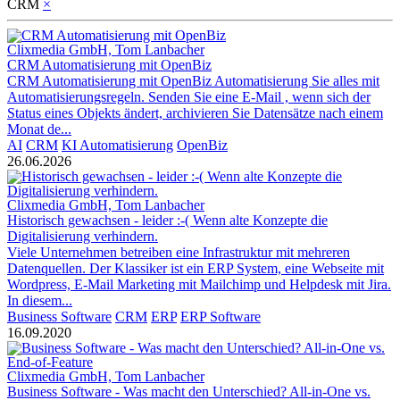
CRM
×
Clixmedia GmbH, Tom Lanbacher
CRM Automatisierung mit OpenBiz
CRM Automatisierung mit OpenBiz Automatisierung Sie alles mit
Automatisierungsregeln. Senden Sie eine E-Mail , wenn sich der
Status eines Objekts ändert, archivieren Sie Datensätze nach einem
Monat de...
AI
CRM
KI Automatisierung
OpenBiz
26.06.2026
Clixmedia GmbH, Tom Lanbacher
Historisch gewachsen - leider :-( Wenn alte Konzepte die
Digitalisierung verhindern.
Viele Unternehmen betreiben eine Infrastruktur mit mehreren
Datenquellen. Der Klassiker ist ein ERP System, eine Webseite mit
Wordpress, E-Mail Marketing mit Mailchimp und Helpdesk mit Jira.
In diesem...
Business Software
CRM
ERP
ERP Software
16.09.2020
Clixmedia GmbH, Tom Lanbacher
Business Software - Was macht den Unterschied? All-in-One vs.