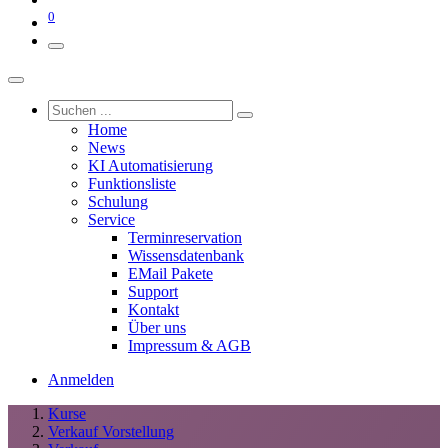
0
Home
News
KI Automatisierung
Funktionsliste
Schulung
Service
Terminreservation
Wissensdatenbank
EMail Pakete
Support
Kontakt
Über uns
Impressum & AGB
Anmelden
Kurse
Verkauf Vorstellung