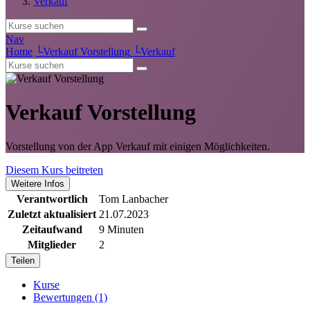
Verkauf
Nav
Home
└
Verkauf Vorstellung
└
Verkauf
Verkauf Vorstellung
Vorstellung von der App Verkauf mit einigen Möglichkeiten.
Diesem Kurs beitreten
Weitere Infos
Verantwortlich
Tom Lanbacher
Zuletzt aktualisiert
21.07.2023
Zeitaufwand
9 Minuten
Mitglieder
2
Teilen
Kurse
Bewertungen (1)