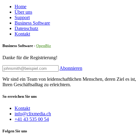
Home
Über uns
Sup​port
Business Software
Datenschutz
Kontakt
Business Software -
Ope
nBiz
Danke für die Registrierung!
Abonnieren
Wir sind ein Team von leidenschaftlichen Menschen, deren Ziel es ist
Ihren Geschäftsalltag zu erleichtern.
So erreichen Sie uns
Kontakt
info@clixmedia.ch
+41 43 535 00 54
Folgen Sie uns