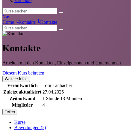
Kontakte
Nav
Home
└
Kontakte
└
Kontakte
Kontakte
Arbeiten mit den Kontakten, Einzelpersonen und Unternehmen
Diesem Kurs beitreten
Weitere Infos
Verantwortlich
Tom Lanbacher
Zuletzt aktualisiert
27.04.2025
Zeitaufwand
1 Stunde 13 Minuten
Mitglieder
4
Teilen
Kurse
Bewertungen (2)