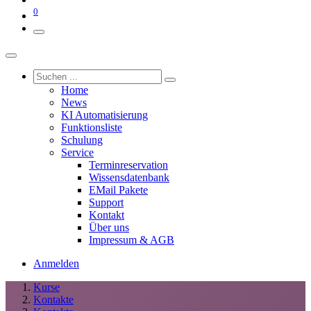
0
Home
News
KI Automatisierung
Funktionsliste
Schulung
Service
Terminreservation
Wissensdatenbank
EMail Pakete
Support
Kontakt
Über uns
Impressum & AGB
Anmelden
Kurse
Kontakte