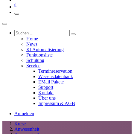
0
Home
News
KI Automatisierung
Funktionsliste
Schulung
Service
Terminreservation
Wissensdatenbank
EMail Pakete
Support
Kontakt
Über uns
Impressum & AGB
Anmelden
Kurse
Anwesenheit