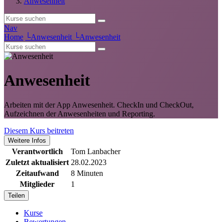
Anwesenheit
Nav
Home
└
Anwesenheit
└
Anwesenheit
Anwesenheit
Arbeiten mit der App Anwesenheit. CheckIn und CheckOut,
Aufzeichnen der Anwesenheiten und Reporting.
Diesem Kurs beitreten
Weitere Infos
Verantwortlich
Tom Lanbacher
Zuletzt aktualisiert
28.02.2023
Zeitaufwand
8 Minuten
Mitglieder
1
Teilen
Kurse
Bewertungen