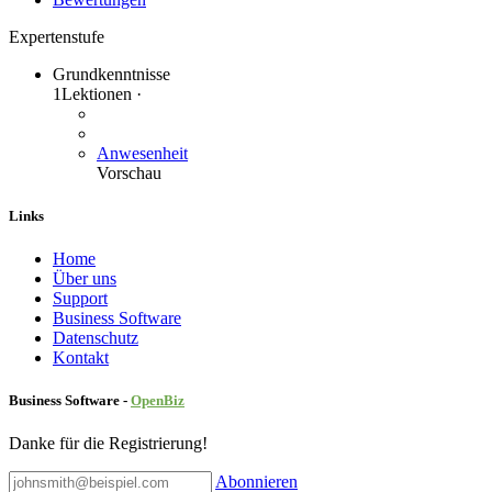
Expertenstufe
Grundkenntnisse
1
Lektionen
·
Anwesenheit
Vorschau
Links
Home
Über uns
Sup​port
Business Software
Datenschutz
Kontakt
Business Software -
Ope
nBiz
Danke für die Registrierung!
Abonnieren