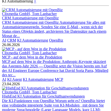
KI Automatisierung
×
Clixmedia GmbH, Tom Lanbacher
CRM Automatisierung mit OpenBiz
CRM Automatisierung mit OpenBiz Automatisierung Sie alles mit
Automatisierungsregeln. Senden Sie eine E-Mail , wenn sich der
Status eines Objekts ändert, archivieren Sie Datensätze nach einem
Monat de...
AI
CRM
KI Automatisierung
OpenBiz
26.06.2026
Clixmedia GmbH, Tom Lanbacher
MCP - auf dem Weg in die Produktion
MCP auf dem Weg in die Produktion: Anthropic-Keynote skizziert
das Agenten-Jahr 2026 — OpenBiz setzt die Vision bereits um Auf
der AI Engineer Europe Conference hat David Soria Parra, Mitglied
des tec...
AI
KI Agent
KI Automatisierung
MCP
23.04.2026
Clixmedia GmbH, Tom Lanbacher
HighEnd KI Automation für Geschäftsanwendungen
Die KI-Funktionen von OpenBiz Worum geht es? OpenBiz bietet
eine vollständig integrierte Suite von KI-Modulen , mit denen Sie
moderne Sprachmodelle (Large Language Models, kurz LLM)