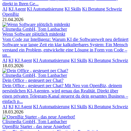
direkt in Ihren Ge...
AI
KI Agent
KI Automatisierung
KI Skills
Ki Beratung Schweiz
OpenBiz
21.04.2026
Clixmedia GmbH, Tom Lanbacher
Wenn Software plötzlich mitdenkt
Vom Code zur Intelligenz: Warum KI die Softwarewelt neu definiert
Software war lange Zeit ein klar kalkulierbares System: Ein Mensch
verstand ein Problem, entwickelte eine Lösung in Form von Code –
un...
AI
KI
KI Agent
KI Automatisierung
KI Skills
Ki Beratung Schweiz
18.03.2026
Clixmedia GmbH, Tom Lanbacher
Dein Office - gesteuert per Chat?
Dein Office - gesteuert per Chat? Mit Neo von OpenBiz, deinem
persönlichen KI-Agenten, wird genau das Realität. Direkt über
einen privaten Telegram-Kanal steuerst du dein gesamtes Business –
einfach p...
AI
KI
KI Agent
KI Automatisierung
KI Skills
Ki Beratung Schweiz
18.03.2026
Clixmedia GmbH, Tom Lanbacher
OpenBiz Starter - das neue Angebot!