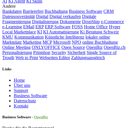
AI
KI Agent
KI Skills
Andere
Bankdaten
Barrierefrei
Buchhaltung
Business Software
CRM
Datensouveränität
Digital
Digital verkaufen
Digitale
Fragmentierung
Digitalisierung
Dokumente
DropShip
e-Commerce
e-Learning
EMail
ERP
ERP Software
FOSS
Home Office
Hyper
Local Marketplace
KI
KI Automatisierung
Ki Beratung Schweiz
KMU
Kommunikation
Künstliche Intelligenz
lokaler online
Marktplatz
Marketing
MCP
Microsoft
NPO
online Buchhaltung
Online Meeting
ONLYOFFICE
Open Source
OpenBiz
OpenBiz.ch
Personalisierung
Printshop
Security
Sicherheit
Single Source of
Trouth
Web to Print
Webseiten Editor
Zahlungsausgleich
Links
Home
Über uns
Sup​port
Business Software
Datenschutz
Kontakt
Business Software -
Ope
nBiz