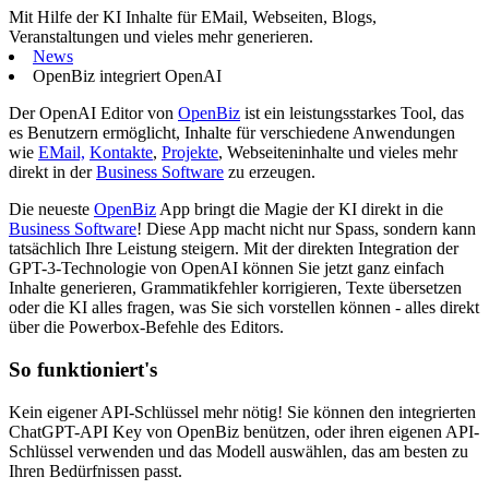
Mit Hilfe der KI Inhalte für EMail, Webseiten, Blogs,
Veranstaltungen und vieles mehr generieren.
News
OpenBiz integriert OpenAI
Der OpenAI Editor von
OpenBiz
ist ein leistungsstarkes Tool, das
es Benutzern ermöglicht, Inhalte für verschiedene Anwendungen
wie
EMail,
Kontakte
,
Projekte
, Webseiteninhalte und vieles mehr
direkt in der
Business Software
zu erzeugen.
Die neueste
OpenBiz
App bringt die Magie der KI direkt in die
Business Software
! Diese App macht nicht nur Spass, sondern kann
tatsächlich Ihre Leistung steigern. Mit der direkten Integration der
GPT-3-Technologie von OpenAI können Sie jetzt ganz einfach
Inhalte generieren, Grammatikfehler korrigieren, Texte übersetzen
oder die KI alles fragen, was Sie sich vorstellen können - alles direkt
über die Powerbox-Befehle des Editors.
So funktioniert's
Kein eigener API-Schlüssel mehr nötig! Sie können den integrierten
ChatGPT-API Key von OpenBiz benützen, oder ihren eigenen API-
Schlüssel verwenden und das Modell auswählen, das am besten zu
Ihren Bedürfnissen passt.