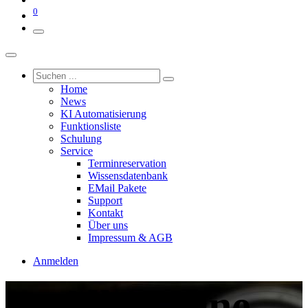
0
Home
News
KI Automatisierung
Funktionsliste
Schulung
Service
Terminreservation
Wissensdatenbank
EMail Pakete
Support
Kontakt
Über uns
Impressum & AGB
Anmelden
All-in-One