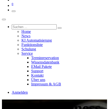
0
Home
News
KI Automatisierung
Funktionsliste
Schulung
Service
Terminreservation
Wissensdatenbank
EMail Pakete
Support
Kontakt
Über uns
Impressum & AGB
Anmelden
Freie Business