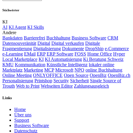
Stichwörter
KI
AI
KI Agent
KI Skills
Andere
Bankdaten
Barrierefrei
Buchhaltung
Business Software
CRM
Datensouveränität
Digital
Digital verkaufen
Digitale
Fragmentierung
Digitalisierung
Dokumente
DropShip
e-Commerce
e-Learning
EMail
ERP
ERP Software
FOSS
Home Office
Hyper
Local Marketplace
KI
KI Automatisierung
Ki Beratung Schweiz
KMU
Kommunikation
Künstliche Intelligenz
lokaler online
Marktplatz
Marketing
MCP
Microsoft
NPO
online Buchhaltung
Online Meeting
ONLYOFFICE
Open Source
OpenBiz
OpenBiz.ch
Personalisierung
Printshop
Security
Sicherheit
Single Source of
Trouth
Web to Print
Webseiten Editor
Zahlungsausgleich
Links
Home
Über uns
Sup​port
Business Software
Datenschutz