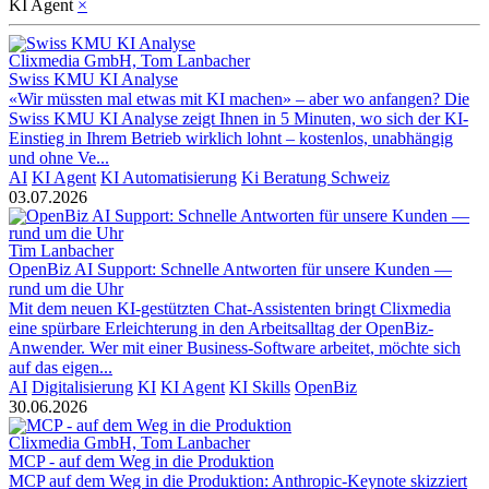
KI Agent
×
Clixmedia GmbH, Tom Lanbacher
Swiss KMU KI Analyse
«Wir müssten mal etwas mit KI machen» – aber wo anfangen? Die
Swiss KMU KI Analyse zeigt Ihnen in 5 Minuten, wo sich der KI-
Einstieg in Ihrem Betrieb wirklich lohnt – kostenlos, unabhängig
und ohne Ve...
AI
KI Agent
KI Automatisierung
Ki Beratung Schweiz
03.07.2026
Tim Lanbacher
OpenBiz AI Support: Schnelle Antworten für unsere Kunden —
rund um die Uhr
Mit dem neuen KI-gestützten Chat-Assistenten bringt Clixmedia
eine spürbare Erleichterung in den Arbeitsalltag der OpenBiz-
Anwender. Wer mit einer Business-Software arbeitet, möchte sich
auf das eigen...
AI
Digitalisierung
KI
KI Agent
KI Skills
OpenBiz
30.06.2026
Clixmedia GmbH, Tom Lanbacher
MCP - auf dem Weg in die Produktion
MCP auf dem Weg in die Produktion: Anthropic-Keynote skizziert