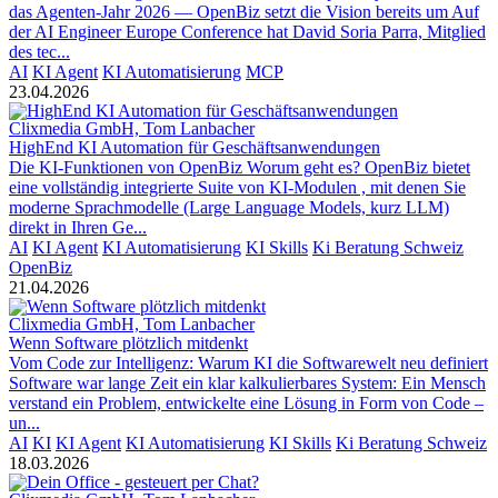
das Agenten-Jahr 2026 — OpenBiz setzt die Vision bereits um Auf
der AI Engineer Europe Conference hat David Soria Parra, Mitglied
des tec...
AI
KI Agent
KI Automatisierung
MCP
23.04.2026
Clixmedia GmbH, Tom Lanbacher
HighEnd KI Automation für Geschäftsanwendungen
Die KI-Funktionen von OpenBiz Worum geht es? OpenBiz bietet
eine vollständig integrierte Suite von KI-Modulen , mit denen Sie
moderne Sprachmodelle (Large Language Models, kurz LLM)
direkt in Ihren Ge...
AI
KI Agent
KI Automatisierung
KI Skills
Ki Beratung Schweiz
OpenBiz
21.04.2026
Clixmedia GmbH, Tom Lanbacher
Wenn Software plötzlich mitdenkt
Vom Code zur Intelligenz: Warum KI die Softwarewelt neu definiert
Software war lange Zeit ein klar kalkulierbares System: Ein Mensch
verstand ein Problem, entwickelte eine Lösung in Form von Code –
un...
AI
KI
KI Agent
KI Automatisierung
KI Skills
Ki Beratung Schweiz
18.03.2026