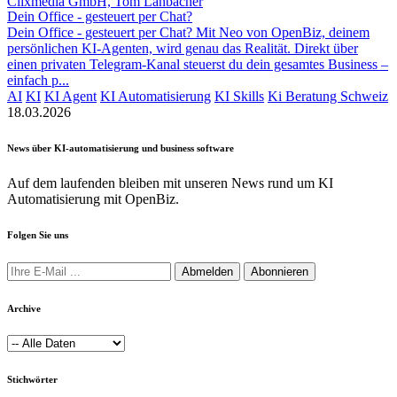
Clixmedia GmbH, Tom Lanbacher
Dein Office - gesteuert per Chat?
Dein Office - gesteuert per Chat? Mit Neo von OpenBiz, deinem
persönlichen KI-Agenten, wird genau das Realität. Direkt über
einen privaten Telegram-Kanal steuerst du dein gesamtes Business –
einfach p...
AI
KI
KI Agent
KI Automatisierung
KI Skills
Ki Beratung Schweiz
18.03.2026
News über KI-automatisierung und business software
Auf dem laufenden bleiben mit unseren News rund um KI
Automatisierung mit OpenBiz.
Folgen Sie uns
Abmelden
Abonnieren
Archive
Stichwörter