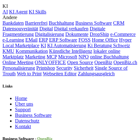
KI
AI
KI Agent
KI Skills
Andere
Bankdaten
Barrierefrei
Buchhaltung
Business Software
CRM
Datensouveränität
Digital
Digital verkaufen
Digitale
Fragmentierung
Digitalisierung
Dokumente
DropShip
e-Commerce
e-Learning
EMail
ERP
ERP Software
FOSS
Home Office
Hyper
Local Marketplace
KI
KI Automatisierung
Ki Beratung Schweiz
KMU
Kommunikation
Künstliche Intelligenz
lokaler online
Marktplatz
Marketing
MCP
Microsoft
NPO
online Buchhaltung
Online Meeting
ONLYOFFICE
Open Source
OpenBiz
OpenBiz.ch
Personalisierung
Printshop
Security
Sicherheit
Single Source of
Trouth
Web to Print
Webseiten Editor
Zahlungsausgleich
Links
Home
Über uns
Sup​port
Business Software
Datenschutz
Kontakt
Business Software -
Ope
nBiz