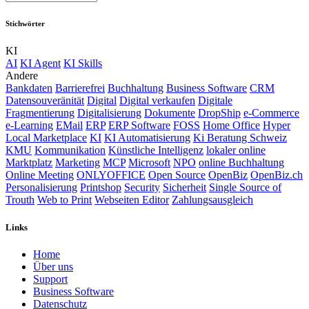
Stichwörter
KI
AI
KI Agent
KI Skills
Andere
Bankdaten
Barrierefrei
Buchhaltung
Business Software
CRM
Datensouveränität
Digital
Digital verkaufen
Digitale
Fragmentierung
Digitalisierung
Dokumente
DropShip
e-Commerce
e-Learning
EMail
ERP
ERP Software
FOSS
Home Office
Hyper
Local Marketplace
KI
KI Automatisierung
Ki Beratung Schweiz
KMU
Kommunikation
Künstliche Intelligenz
lokaler online
Marktplatz
Marketing
MCP
Microsoft
NPO
online Buchhaltung
Online Meeting
ONLYOFFICE
Open Source
OpenBiz
OpenBiz.ch
Personalisierung
Printshop
Security
Sicherheit
Single Source of
Trouth
Web to Print
Webseiten Editor
Zahlungsausgleich
Links
Home
Über uns
Sup​port
Business Software
Datenschutz