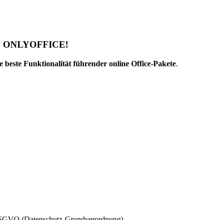
ekt: ONLYOFFICE!
este Funktionalität führender online Office-Pakete
.
r DSGVO (Datenschutz-Grundverordnung).