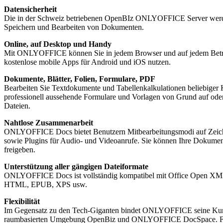
Datensicherheit
Die in der Schweiz betriebenen OpenBIz ONLYOFFICE Server werden in 
Speichern und Bearbeiten von Dokumenten.
Online, auf Desktop und Handy
Mit ONLYOFFICE können Sie in jedem Browser und auf jedem Betrie
kostenlose mobile Apps für Android und iOS nutzen.
Dokumente, Blätter, Folien, Formulare, PDF
Bearbeiten Sie Textdokumente und Tabellenkalkulationen beliebiger K
professionell aussehende Formulare und Vorlagen von Grund auf oder
Dateien.
Nahtlose Zusammenarbeit
ONLYOFFICE Docs bietet Benutzern Mitbearbeitungsmodi auf Zeiche
sowie Plugins für Audio- und Videoanrufe. Sie können Ihre Dokument
freigeben.
Unterstützung aller gängigen Dateiformate
ONLYOFFICE Docs ist vollständig kompatibel mit Office Open X
HTML, EPUB, XPS usw.
Flexibilität
Im Gegensatz zu den Tech-Giganten bindet ONLYOFFICE seine Kunden n
raumbasierten Umgebung OpenBiz und ONLYOFFICE DocSpace. Für S