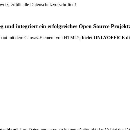
weiz, erfüllt alle Datenschutzvorschriften!
g und integriert ein erfolgreiches Open Source Proj
! Gebaut mit dem Canvas-Element von HTML5,
bietet ONLYOFFICE die b
utschland
. Ihre Daten verlassen zu keinem Zeitpunkt das Gebiet de